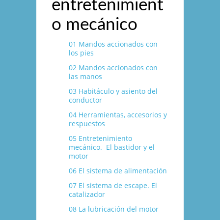
entretenimient
o mecánico
01 Mandos accionados con
los pies
02 Mandos accionados con
las manos
03 Habitáculo y asiento del
conductor
04 Herramientas, accesorios y
respuestos
05 Entretenimiento
mecánico. El bastidor y el
motor
06 El sistema de alimentación
07 El sistema de escape. El
catalizador
08 La lubricación del motor