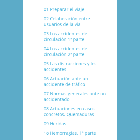
01 Preparar el viaje
02 Colaboración entre
usuarios de la ví­a
03 Los accidentes de
circulación 1ª parte
04 Los accidentes de
circulación 2ª parte
05 Las distracciones y los
accidentes
06 Actuación ante un
accidente de tráfico
07 Normas generales ante un
accidentado
08 Actuaciones en casos
concretos. Quemaduras
09 Heridas
1o Hemorragias. 1ª parte