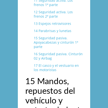
11 Seguridad activa. Los
frenos 1ª parte
12 Seguridad activa. Los
frenos 2ª parte
13 Espejos retrovisores
14 Parabrisas y lunetas
15 Seguridad pasiva.
Apoyacabezas y cinturón 1ª
parte
16 Seguridad pasiva. Cinturón
02 y Airbag
17 El casco y el vestuario en
los motoristas
15 Mandos,
repuestos del
vehí­culo y