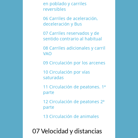
en poblado y carriles
reversibles
06 Carriles de aceleración,
deceleración y Bus
07 Carriles reservados y de
sentido contrario al habitual
08 Carriles adicionales y carril
VAO
09 Circulación por los arcenes
10 Circulación por ví­as
saturadas
11 Circulación de peatones. 1ª
parte
12 Circulación de peatones 2ª
parte
13 Circulación de animales
07 Velocidad y distancias