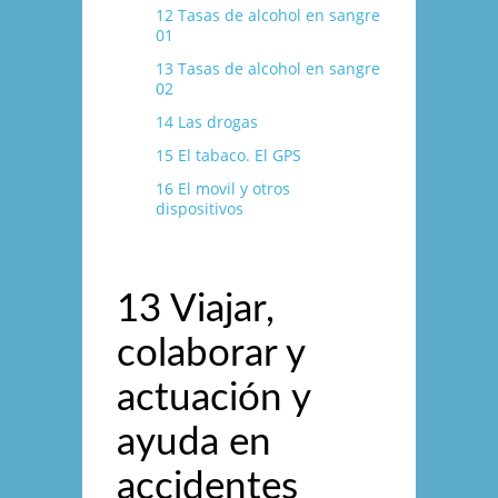
12 Tasas de alcohol en sangre
01
13 Tasas de alcohol en sangre
02
14 Las drogas
15 El tabaco. El GPS
16 El movil y otros
dispositivos
13 Viajar,
colaborar y
actuación y
ayuda en
accidentes