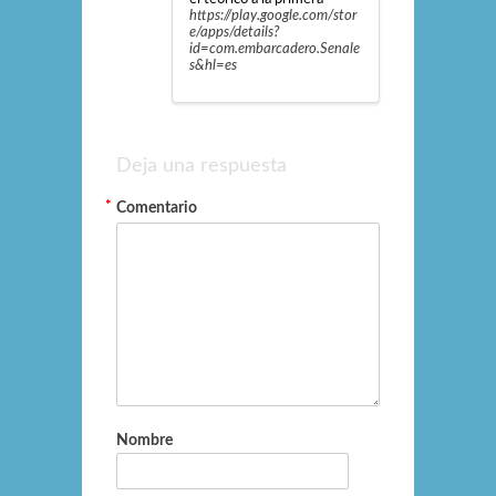
https://play.google.com/stor
e/apps/details?
id=com.embarcadero.Senale
s&hl=es
Deja una respuesta
*
*
Comentario
Nombre