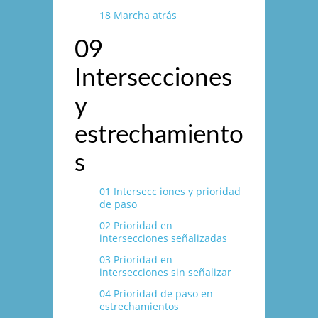
18 Marcha atrás
09
Intersecciones
y
estrechamiento
s
01 Intersecc iones y prioridad
de paso
02 Prioridad en
intersecciones señalizadas
03 Prioridad en
intersecciones sin señalizar
04 Prioridad de paso en
estrechamientos