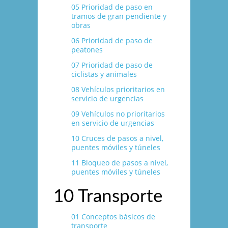
05 Prioridad de paso en
tramos de gran pendiente y
obras
06 Prioridad de paso de
peatones
07 Prioridad de paso de
ciclistas y animales
08 Vehí­culos prioritarios en
servicio de urgencias
09 Vehí­culos no prioritarios
en servicio de urgencias
10 Cruces de pasos a nivel,
puentes móviles y túneles
11 Bloqueo de pasos a nivel,
puentes móviles y túneles
10 Transporte
01 Conceptos básicos de
transporte