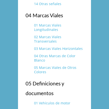
14 Otras señales
04 Marcas Viales
01 Marcas Viales
Longitudinales
02 Marcas Viales
Transversales
03 Marcas Viales Horizontales
04 Otras Marcas de Color
Blanco
05 Marcas Viales de Otros
Colores
05 Definiciones y
documentos
01 Vehí­culos de motor