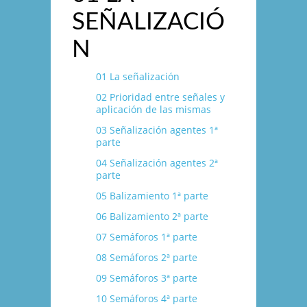
SEÑALIZACIÓ
N
01 La señalización
02 Prioridad entre señales y
aplicación de las mismas
03 Señalización agentes 1ª
parte
04 Señalización agentes 2ª
parte
05 Balizamiento 1ª parte
06 Balizamiento 2ª parte
07 Semáforos 1ª parte
08 Semáforos 2ª parte
09 Semáforos 3ª parte
10 Semáforos 4ª parte