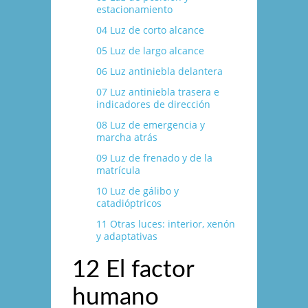
estacionamiento
04 Luz de corto alcance
05 Luz de largo alcance
06 Luz antiniebla delantera
07 Luz antiniebla trasera e
indicadores de dirección
08 Luz de emergencia y
marcha atrás
09 Luz de frenado y de la
matrí­cula
10 Luz de gálibo y
catadióptricos
11 Otras luces: interior, xenón
y adaptativas
12 El factor
humano