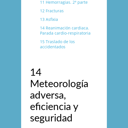
11 Hemorragias. 2ª parte
12 Fracturas
13 Asfixia
14 Reanimación cardiaca.
Parada cardio-respiratoria
15 Traslado de los
accidentados
14
Meteorologí­a
adversa,
eficiencia y
seguridad