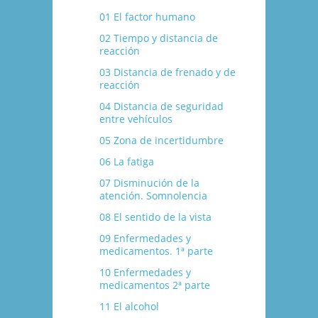
01 El factor humano
02 Tiempo y distancia de
reacción
03 Distancia de frenado y de
reacción
04 Distancia de seguridad
entre vehí­culos
05 Zona de incertidumbre
06 La fatiga
07 Disminución de la
atención. Somnolencia
08 El sentido de la vista
09 Enfermedades y
medicamentos. 1ª parte
10 Enfermedades y
medicamentos 2ª parte
11 El alcohol