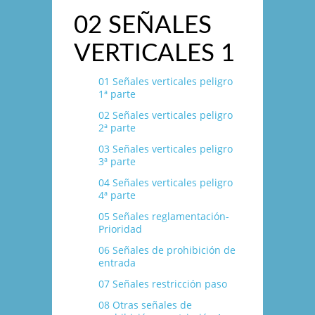
02 SEÑALES
VERTICALES 1
01 Señales verticales peligro
1ª parte
02 Señales verticales peligro
2ª parte
03 Señales verticales peligro
3ª parte
04 Señales verticales peligro
4ª parte
05 Señales reglamentación-
Prioridad
06 Señales de prohibición de
entrada
07 Señales restricción paso
08 Otras señales de