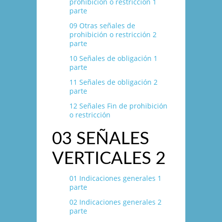
prohibición o restricción 1
parte
09 Otras señales de
prohibición o restricción 2
parte
10 Señales de obligación 1
parte
11 Señales de obligación 2
parte
12 Señales Fin de prohibición
o restricción
03 SEÑALES
VERTICALES 2
01 Indicaciones generales 1
parte
02 Indicaciones generales 2
parte