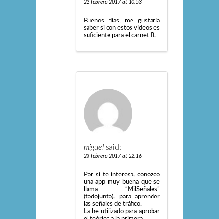
22 febrero 2017 at 10:53
Buenos dí­as, me gustarí­a
saber si con estos ví­deos es
suficiente para el carnet B.
miguel
said:
23 febrero 2017 at 22:16
Por si te interesa, conozco
una app muy buena que se
llama “MilSeñales”
(todojunto), para aprender
las señales de tráfico.
La he utilizado para aprobar
el teórico a la primera